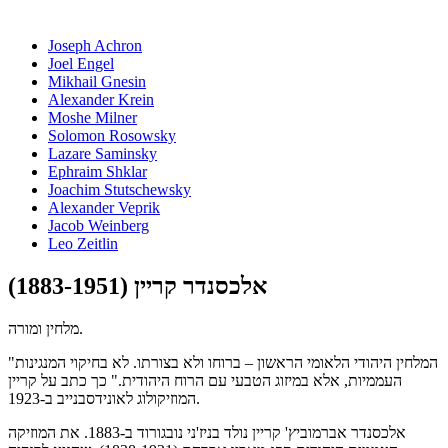
Joseph Achron
Joel Engel
Mikhail Gnesin
Alexander Krein
Moshe Milner
Solomon Rosowsky
Lazare Saminsky
Ephraim Shklar
Joachim Stutschewsky
Alexander Veprik
Jacob Weinberg
Leo Zeitlin
אלכסנדר קריין (1883-1951)
מלחין ומורה.
"המלחין היהודי הלאומי הראשון – ברוחו ולא בצורתו. לא בחיקוי המנגינות
העממיות, אלא במיזוג הטבעי עם הרוח היהודית." כך כתב על קריין
המוזיקולוג לאונידסבנייב ב-1923.
אלכסנדר אברמוביץ' קריין נולד בניז'ני נובגורוד ב-1883. את המוזיקה