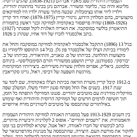
העממית היהודית ספג מאביו אברהם (1838-1921), שהגיע לרוסיה
מליטא והיה כנר, כליזמר ומשורר. אברהם ניגן בכינור בחתונות יהודיות,
וילדיו ליווי אותו בצימבלות. שבעה מתוך עשרה ילדיו היו למוזיקאים
מקצועיים, בהם המלחין הידוע, גרגורי קריין (1879-1975) ואחיו דוד קריין
(1869-1926) שהיה פרופסור באקדמיה למוזיקה וכנר ראשון בתזמורת
התיאטרון בולשוי במוסקבה. את האריה האלגית לקול ופסנתר (1927)
כתב אלכסנדר לזכרו של דוד אחיו, שנהרג ב 1926.
בגיל 13 (1896) התקבל אלכסנדר לאקדמיה למוזיקה במוסקבה והחל את
לימודיו בכיתת הצ'לו של אלכסנדר פון גלן. בגיל 14 התווספו ללימודיו גם
מקצועות ההלחנה, בכיתתו של ס. טאנייב, והתיאוריה, בכיתתו של ב.
יבורסקי. כסטודנט, קריין הושפע ממשוררי הזרם הסימבוליסטי– ביניהם
בלמונט, ביאליק, אפרוס והלחין עשרות משיריהם. ביצירותיו המוקדמות
מורגשת השפעה של דביסי, ראול, גריגו סקריאבין.
ב-1912 קיבל קריין משרת הוראה בכיתת הצ'לו באקדמיה, שם לימד עד
שנת 1917. בשנים אלו החל מפתח סגנון ייחודי משלו, המשלב שפה
מוזיקלית מודרנית עם מוטיבים יהודיים. סגנונו המוזיקלי התפתח כל הזמן,
תוך חשיפה לזרמים חדשים של המוזיקה הרוסית והיהודית ואף שימוש
באילתורים שהתבססו על מוטיבים ליטורגיים מזרח אירופיים.
בין השנים 1913-1929 פעל במסגרת האגודה למוזיקה היהודית העממית
והאמנותית. את "רשמים יהודיים"- אופוס 2 לקלרנית ורביעיית מיתרים,
כתב לבקשתו של חברו לאגודה, יואל אנגל, שקרא למלחינים בני זמנו
לחקור את מורשת העם. היצירה, שהתבססה על מנגינות מהרפרטואר של
אביו, התפרסמה בהוצאת יורגנסון היוקרתית וזכתה להצלחה רבה. שילוב