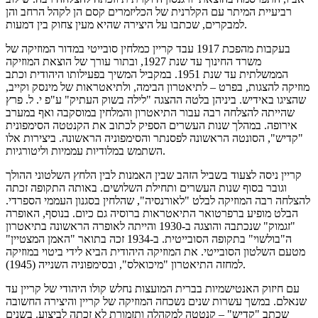
רביעיית המיתר עם הקלרנית של הכליזמרים קסם הן לקהל הרחב והן
למבקרים, שכתבו על היצירה שהיא מעין צחוק בין דמעות.
בעקבות מהפכת 1917 עבד קריין כמלחין סובייטי במדור המוזיקה של
משרד החינוך עד שנת 1927, ובתור עורך של הוצאת המוזיקה
הממשלתית עד שנת 1951. במקביל המשיך בפעילותו היהודית וכתב
מוזיקה להצגות, בפרט – לתיאטרון הבימה, ולתיאטראות של מינסק וקייב,
שהציגו באידיש. ביניהן בלטה ההצגה "לילה בשוק העתיק" ע"פ י. ל. פרץ
שהייתה להצלחה רבה עבור התיאטרון והמלחין במוסקבה ואף במערב
אירופה. במהלך שנות העשרים הספיק לכתוב את הקנטטה הסימפונית
"קדיש", הסונטה הראשונה לפסנתר והסימפוניה הראשונה. ביצירות אלו
השתמש במלודיות עממיות וליטורגיות.
קריין ניסה לצעוד בשביל הזהב שבין האמנות לבין הלחץ השלטוני ההולך
וגובר בסוף שנות העשרים ותחילת השלושים. באותה התקופה זכתה
להצלחה רבה המוזיקה לבלט "לאורנסיה", שהלחין בסגנון העממי הספרדי.
הבלט מופיע ברפרטואר התיאטראות ברוסיה גם כיום. בנוסף, האופרה
"זגמוק" שנכתבה והוצגה ב-1930 והייתה לאופרה הראשונה בתיאטרון
ה"בולשוי" בתקופה הסובייטית. ב-1934 זכה בתואר "האמן המצטיין"
מטעם השלטון הסובייטי. את המוזיקה היהודית הביא לידי ביטוי במוזיקה
למחזה התיאטרון "מיכואלס", ובסימפוניה השנייה (1945).
עם חיזוק האנטישמיות בברית המועצות נחלש קולו היהודי של קריין עד
שנאלם. במשך עשרות שנים נשכחה המוזיקה של קריין והיצירה החשובה
שכתב "קדיש" – קנטטה למקהלה ותזמורת לא זכתה לביצוע. בשנים