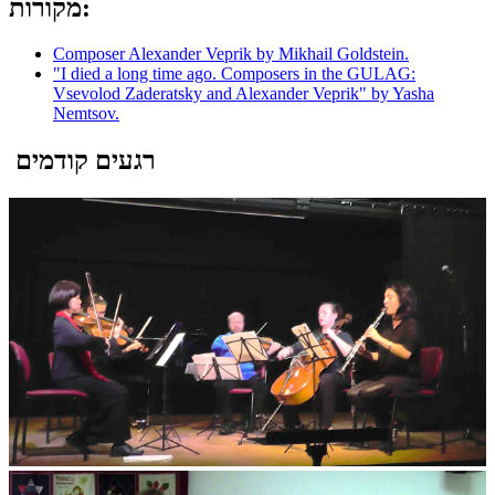
מקורות:
Composer Alexander Veprik by Mikhail Goldstein.
"I died a long time ago. Composers in the GULAG:
Vsevolod Zaderatsky and Alexander Veprik" by Yasha
Nemtsov.
רגעים קודמים