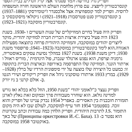
וופריק גדל בוורשה ולמד פסנתר אצל קרל וונדלינג בבית הספר
קונסרבטוריון לייפציג. עם פרוץ מלחמת העולם הראשונה חזרה המשפחה
לרוסיה. וופריק למד קומפוזיציה אצל אלכסנדר ז'יטומירסקי (1881–1937)
ב קונסרבטוריון סנט פטרסבורג (1918–1921) ו ניקולאי מיסקובסקי ב
קונסרבטוריון מוסקבה (1921–1923).
וופריק היה פעיל בחיים המוזיקליים של שנות העשרים ו -1930. בשנת
1923 היה פעיל ביצירת ארצות הברית חברה למוזיקה יהודית, מוקד
ליוצרים יהודים במוסקבה, והמוזיקה היהודית פרחה כתוצאה מפעילות
האגודה.הוא לימד בקונסרבטוריון במוסקבה (1923–1941; פרופסור משנת
1930; דיקן משנת 1938). בשנת 1927 במהלך נסיעת עסקים באוסטריה,
גרמניה וצרפת, הוא נפגש ארנולד שנברג, פול הינדמית ', מוריס ראוול ו
ארתור הונגר. המוזיקה שלו התפרסמה באירופה ובארצות הברית בתקופה
זו: כמעט כל היצירה שלו בוצעה על ידי סימפונית הרדיו של ברלין (1928–
1929). במרץ 1933 ארתורו טוסקניני ניהל את וופריק ריקודים ושירי הגטו
בְּ- אולם קרנגי ב ניו יורק.
וופריק נעצר כ"לאומני יהודי "בשנת 1950, הוזל כלא בכלא ואז גורש
למדינה גולאג. הוא שוחרר מעבודות פרך ובמקום זאת נאלץ לארגן
תזמורת חובבנית בין האסירים. באפריל 1954 נבדק עניינו של וופריק והוא
זוכה. בספטמבר 1954 חזר עייף למוסקבה, לעולם שבו לא היה מקום
לתרבות היהודית. וופריק הלחין כמה עבודות וכתב עקרונות J.S. התזמור
של באך (Принципы оркестровки И.-С. Баха). הוא נפטר ב- 13
באוקטובר 1958 במוסקבה.