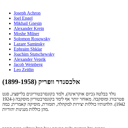
Joseph Achron
Joel Engel
Mikhail Gnesin
Alexander Krein
Moshe Milner
Solomon Rosowsky
Lazare Saminsky
Ephraim Shklar
Joachim Stutschewsky
Alexander Veprik
Jacob Weinberg
Leo Zeitlin
אלכסנדר וופריק (1899-1958)
נולד בבלטה (כיום אוקראינה), ולמד בקונסרבטוריונים בלייפציג, סנט
פטרבורג ומוסקבה. מאוחר יותר אף לימד בקונסרבטוריון מוסקבה (1924-
1942). הלחנותיו כוללות יצירות למקהלה, תזמורת, מוסיקה קאמרית; כמה
מהן כוללות מנגינות יהודיות.