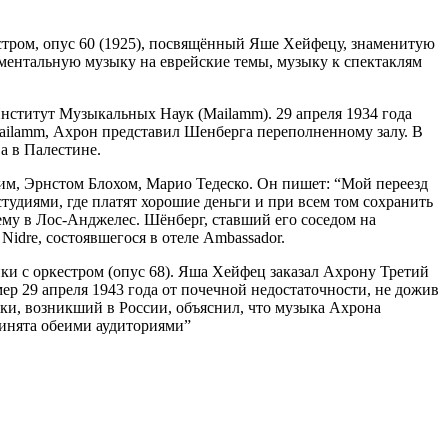
стром, опус 60 (1925), посвящённый Яше Хейфецу, знаменитую
ументальную музыку на еврейские темы, музыку к спектаклям
нститут Музыкальных Наук (Mailamm). 29 апреля 1934 года
ailamm, Ахрон представил Шенберга переполненному залу. В
а в Палестине.
ким, Эрнстом Блохом, Марио Тедеско. Он пишет: “Мой переезд
студиями, где платят хорошие деньги и при всем том сохранить
му в Лос-Анджелес. Шёнберг, ставший его соседом на
idre, состоявшегося в отеле Ambassador.
ки с оркестром (опус 68). Яша Хейфец заказал Ахрону Третий
 29 апреля 1943 года от почечной недостаточности, не дожив
ыки, возникший в России, объяснил, что музыка Ахрона
инята обеими аудиториями”