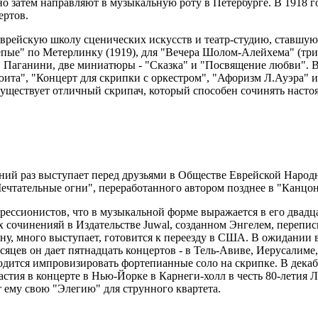
 но затем направляют в музыкальную роту в Петербурге. В 1918 
ертов.
врейскую школу сценических искусств и театр-студию, ставшую 
пые" по Метерлинку (1919), для "Вечера Шолом-Алейхема" (три 
Паганини, две миниатюры - "Сказка" и "Посвящение любви". Ве
ита", "Концерт для скрипки с оркестром", "Афоризм Л.Ауэра" и
 существует отличный скрипач, который способен сочинять нас
дний раз выступает перед друзьями в Обществе Еврейской Народ
Мечтательные огни", переработанного автором позднее в "Канцон
рессионистов, что в музыкальной форме выражается в его двад
х сочиненияй в Издательстве Juwal, созданном Энгелем, перепи
ну, много выступает, готовится к переезду в США. В ожидании в
сяцев он дает пятнадцать концертов - в Тель-Авиве, Иерусалим
иходится импровизировать фортепианные соло на скрипке. В дека
стия в концерте в Нью-Йорке в Карнеги-холл в честь 80-летия 
т ему свою "Элегию" для струнного квартета.