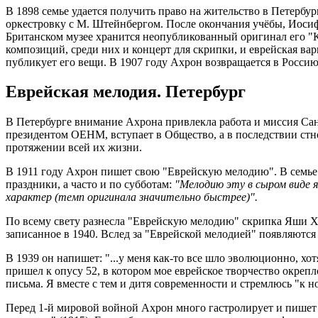
В 1898 семье удается получить право на жительство в Петербу
оркестровку с М. Штейнбергом. После окончания учёбы, Иосиф
Британском музее хранится неопубликованный оригинал его "К
композиций, среди них и концерт для скрипки, и еврейская в
публикует его вещи. В 1907 году Ахрон возвращается в Россию
Еврейская мелодия. Петербург
В Петербурге внимание Ахрона привлекла работа и миссия С
президентом ОЕНМ, вступает в Общество, а в последствии стн
протяжении всей их жизни.
В 1911 году Ахрон пишет свою "Еврейскую мелодию". В семье А
праздники, а часто и по субботам:
"Мелодию эту в сыром виде я
характер (темп оригинала значительно быстрее)".
По всему свету разнесла "Еврейскую мелодию" скрипка Яши Хе
записанное в 1940. Вслед за "Еврейской мелодией" появляются
В 1939 он напишет: "...у меня как-то все шло эволюционно, хот
пришел к опусу 52, в котором мое еврейское творчество окрепл
письма. Я вместе с тем и дитя современности и стремлюсь "к н
Перед 1-й мировой войной Ахрон много гастролирует и пишет 