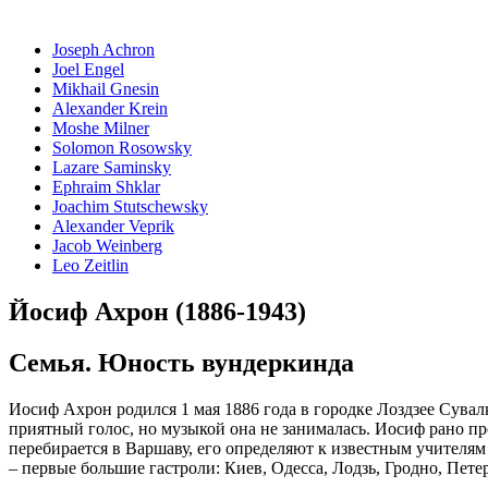
Joseph Achron
Joel Engel
Mikhail Gnesin
Alexander Krein
Moshe Milner
Solomon Rosowsky
Lazare Saminsky
Ephraim Shklar
Joachim Stutschewsky
Alexander Veprik
Jacob Weinberg
Leo Zeitlin
Йосиф Ахрон (1886-1943)
Семья. Юность вундеркинда
Иосиф Ахрон родился 1 мая 1886 года в городке Лоздзее Сувал
приятный голос, но музыкой она не занималась. Иосиф рано пр
перебирается в Варшаву, его определяют к известным учителям
– первые большие гастроли: Киев, Одесса, Лодзь, Гродно, Пет