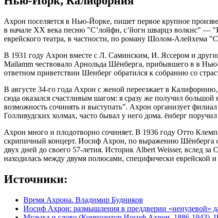
Нью-Йорк, Калифорния
Ахрон поселяется в Нью-Йорке, пишет первое крупное произве
в начале XX века песню "С’лойфн, с’йогн шварцэ волкнс" — "Б
еврейского театра, в частности, по роману Шолом-Алейхема "
В 1931 году Ахрон вместе с Л. Саминским, И. Яссером и дру
Mailamm чествовало Арнольда Шёнберга, прибывшего в в Нью-
ответном приветствии Шенберг обратился к собранию со страс
В августе 34-го года Ахрон с женой переезжает в Калифорнию,
сюда оказался счастливым шагом: я сразу же получил большой к
возможность сочинять и выступать”. Ахрон организует филиал
Голливудских холмах, часто бывал у него дома. ёнберг поручил
Ахрон много и плодотворно сочиняет. В 1936 году Отто Клемп
скрипичный концерт. Иосиф Ахрон, по выражению Шёнберга од
двух дней до своего 57-летия. Историк Albert Weisser, вслед
находилась между двумя полюсами, специфически еврейской и
Источники:
Время Ахрона. Владимир Будников
Иосиф Ахрон: размышления в преддверии «ненулевой» д
Музыка и слово (Композитор Иосиф Ахрон, 1886-1943).