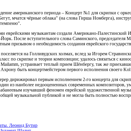
дение американского периода – Концерт №1 для скрипки с орке
егут, мчатся чёрные облака" (на слова Гирша Номберга), инстр
Стемпеню".
гими еврейскими музыкантам создали Американо-Палестинский И
Йорк. После вступительного слова Саминского, председателя M
тным призывом о необходимость создания еврейского государств
 поселяется на Голливудских холмах, вслед за Игорем Стравинс
ласс по скрипке и теории композиции; удалось связаться с кино
 Mailamm, устраивает теплый прием Шёнбергу, так же приехавше
 Ахрону быть концертмейстером первого исполнения своего Kol N
ерер дирижировал первым исполнением 2-го концерта для скрип
ин из наиболее недооцененных современных композиторов, умер
 за Сабанеевым изучавший феномен еврейской художественной муз
 общей музыкальной публикой и не могла быть полностью воспр
аты. Леонид Бутир
 Шуламит Шалит