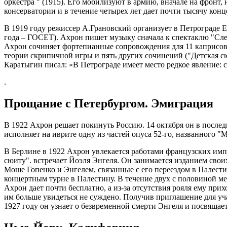
оркестра " (1915). Его мобилизуют в армию, вначале на фронт,
консерватории и в течение четырех лет дает почти тысячу конц
В 1919 году режиссер А.Грановский организует в Петрограде Е
года – ГОСЕТ). Ахрон пишет музыку сначала к спектаклю "Сле
Ахрон сочиняет фортепианные сопровождения для 11 каприсов 
теории скрипичной игры и пять других сочинений ("Детская сю
Каратыгин писал: «В Петрограде имеет место редкое явление:
.
Прощание с Петербургом. Эмиграция
В 1922 Ахрон решает покинуть Россию. 14 октября он в после
исполняет на иврите одну из частей опуса 52-го, названного "
В Берлине в 1922 Ахрон увлекается работами французских имп
сюиту". встречает Йоэля Энгеля. Он занимается изданием свои
Моше Гопенко и Энгелем, связанные с его переездом в Палести
концертным турне в Палестину. В течение двух с половиной ме
Ахрон дает почти бесплатно, а из-за отсутствия рояля ему пр
им больше увидеться не суждено. Получив приглашение для уча
1927 году он узнает о безвременной смерти Энгеля и посвящае