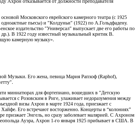
году Ахрон отказывается от должности преподавателя
основой Московского еврейского камерного театра (с 1925
одноактные пьесы) и "Колдуньи" (1922) по А.Гольдфадену.
нское издательство "Универсал" выпускает две его работы по
 др.). В 1922 году известный музыкальный критик В.
тоящую камерную музыку».
ной Музыки. Его жена, певица Мария Рапхоф (Raphof),
етту".
цати миниатюрах для фортепиано, вошедших в "Детскую
сывается с Розовским в Риге, улаживает недоразумения между
ьездной визы Ахрон в марте 1924 года, приезжает с
е, Хайфе. Его встречают восторженно. Концерты в “колониях”
бре призжает Энгель, но сразу заболевает малярией. С Ахроном
Леопольда Ауэра, Ахрон 1-го января 1925 прибывает в США. В