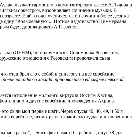
.Ауэра, изучает гармонию в композиторском классе А.Лядова и
пцигским оркестром, возобновляет сочинение музыки. В
возрасте. Ещё в годы ученичества он сочинил более десятка
ще одну "Колыбельную"... Нотное издательство Циммермана
орым будет дирижировать А.Глазунов.
Музыки (ОЕНМ), он подружился с Соломоном Розовским,
 дружеские отношения с Розовским продолжались на
о отец брал его с собой в синагогу на все еврейские
сполнении одного хасида, придававшего ей скорее плясовой
ается исполнение молодого виртуоза Иосифа Хасида,
 фортепиано и другие еврейские произведения Ахрона.
это были мои первые шаги. Через опусы 40, 46, 49, и 50 я
ями в еврействе, несмотря на сложность подчас и изощренность
льные краски", "Эпитафия памяти Скрябина", опус 38, для