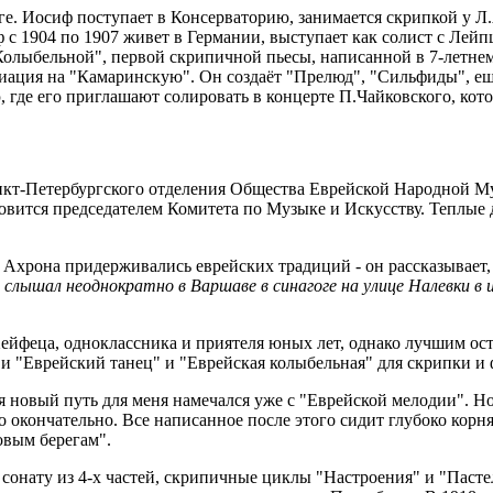
рге. Иосиф поступает в Консерваторию, занимается скрипкой у Л
 с 1904 по 1907 живет в Германии, выступает как солист с Лей
олыбельной", первой скрипичной пьесы, написанной в 7-летнем 
ариация на "Камаринскую". Он создаёт "Прелюд", "Сильфиды", е
, где его приглашают солировать в концерте П.Чайковского, кот
анкт-Петербургского отделения Общества Еврейской Народной 
овится председателем Комитета по Музыке и Искусству. Теплые
хрона придерживались еврейских традиций - он рассказывает, чт
 слышал неоднократно в Варшаве в синагоге на улице Налевки в и
йфеца, одноклассника и приятеля юных лет, однако лучшим ост
 и "Еврейский танец" и "Еврейская колыбельная" для скрипки и
я новый путь для меня намечался уже с "Еврейской мелодии". Но 
о окончательно. Все написанное после этого сидит глубоко корн
овым берегам".
сонату из 4-х частей, скрипичные циклы "Настроения" и "Пасте