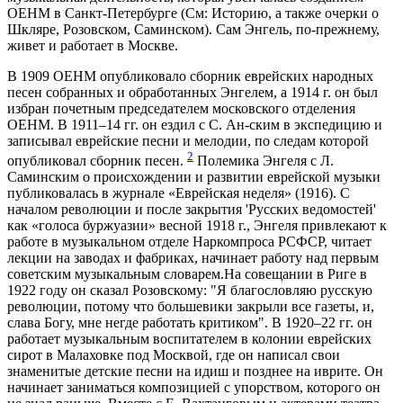
ОЕНМ в Санкт-Петербурге (См: Историю, а также очерки о
Шкляре, Розовском, Саминском). Сам Энгель, по-прежнему,
живет и работает в Москве.
В 1909 ОЕНМ опубликовало сборник еврейских народных
песен собранных и обработанных Энгелем, а 1914 г. он был
избран почетным председателем московского отделения
ОЕНМ. В 1911–14 гг. он ездил с С. Ан-ским в экспедицию и
записывал еврейские песни и мелодии, по следам которой
2
опубликовал сборник песен.
Полемика Энгеля с Л.
Саминским о происхождении и развитии еврейской музыки
публиковалась в журнале «Еврейская неделя» (1916). С
началом революции и после закрытия 'Русских ведомостей'
как «голоса буржуазии» весной 1918 г., Энгеля привлекают к
работе в музыкальном отделе Наркомпроса РСФСР, читает
лекции на заводах и фабриках, начинает работу над первым
советским музыкальным словарем.На совещании в Риге в
1922 году он сказал Розовскому: "Я благословляю русскую
революции, потому что большевики закрыли все газеты, и,
слава Богу, мне негде работать критиком". В 1920–22 гг. он
работает музыкальным воспитателем в колонии еврейских
сирот в Малаховке под Москвой, где он написал свои
знаменитые детские песни на идиш и позднее на иврите. Он
начинает заниматься композицией с упорством, которого он