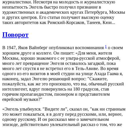
журналистики. Несмотря на молодость и журналистскую
неопытность Энгель быстро получил признание в
художественных и академических кругах Петербурга, Москвы
и других центров. Его статьи получают высокую оценку
таких авторитетов как Римский-Корсаков, Танеев, Кюи...
Поворот
1
В 1947, Яков Вайнберг опубликовал воспоминания
о своем
хорошем друге и коллеге. Он пишет: «Для меня, жителя
Москвы, хорошо знакомого с ее ультра-русской атмосферой,
много лет превращение Энгеля оставалось загадкой, пока
много лет спустя я не встретил его в Тель-Авиве. Во время
одного из его визитов в моей студии на улице Ахада Гаама я,
наконец, задал Энгелю решающий вопрос: "Скажите,
пожалуйста, как же это произошло, что вы, обычный русский
интеллигент, вдруг повернулись на 180 градусов, став
горячим пропагандистом, пионером и представителем
еврейской музыки?"
«Энгель улыбнулся. "Видите ли”, сказал он, "как ни странным
это может показаться, я в долгу перед русскими, или, вернее,
одному русскому. И он рассказал мне о замечательном
эпизоде, действительно увлекательный рассказ о том, что же