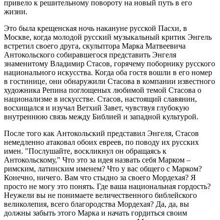
привело к решительному повороту на новый путь в его
жизни.
Это была крещенская ночь накануне русской Пасхи, в
Москве, когда молодой русский музыкальный критик Энгель
встретил своего друга, скульптора Марка Матвеевича
Антокольского собиравшегося представить Энгеля
знаменитому Владимир Стасов, горячему поборнику русского
национального искусства. Когда оба гостя вошли в его номер
в гостинице, они обнаружили Стасова в компании известного
художника Репина поглощеных любимой темой Стасова о
национализме в искусстве. Стасов, настоящий славянин,
восхищался и изучал Ветхий Завет, чувствуя глубокую
внутреннюю связь между Библией и западной культурой.
После того как Антокольский представил Энгеля, Стасов
немедленно атаковал обоих евреев, по поводу их русских
имен. "Послушайте, воскликнул он обращаясь к
Антокольскому," Что это за идея назвать себя Марком –
римским, латинским именем? Что у вас общего с Марком?
Конечно, ничего. Вам что стыдно за своего Мордехая? Я
просто не могу это понять. Где ваша национальная гордость?
Неужели вы не понимаете величественного библейского
великолепия, всего благородства Мордехая? Да, да, вы
должны забыть этого Марка и начать гордиться своим