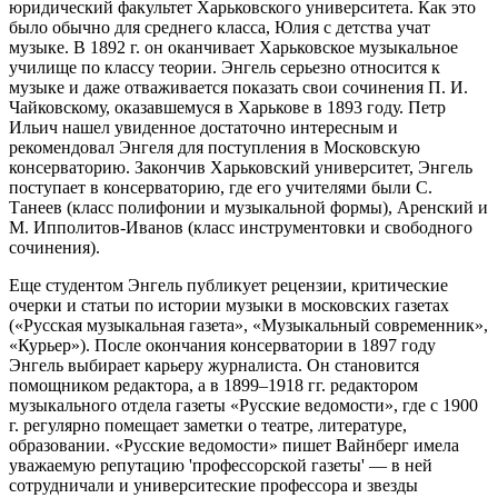
юридический факультет Харьковского университета. Как это
было обычно для среднего класса, Юлия с детства учат
музыке. В 1892 г. он оканчивает Харьковское музыкальное
училище по классу теории. Энгель серьезно относится к
музыке и даже отваживается показать свои сочинения П. И.
Чайковскому, оказавшемуся в Харькове в 1893 году. Петр
Ильич нашел увиденное достаточно интересным и
рекомендовал Энгеля для поступления в Московскую
консерваторию. Закончив Харьковский университет, Энгель
поступает в консерваторию, где его учителями были С.
Танеев (класс полифонии и музыкальной формы), Аренский и
М. Ипполитов-Иванов (класс инструментовки и свободного
сочинения).
Еще студентом Энгель публикует рецензии, критические
очерки и статьи по истории музыки в московских газетах
(«Русская музыкальная газета», «Музыкальный современник»,
«Курьер»). После окончания консерватории в 1897 году
Энгель выбирает карьеру журналиста. Он становится
помощником редактора, а в 1899–1918 гг. редактором
музыкального отдела газеты «Русские ведомости», где с 1900
г. регулярно помещает заметки о театре, литературе,
образовании. «Русские ведомости» пишет Вайнберг имела
уважаемую репутацию 'профессорской газеты' — в ней
сотрудничали и университеские профессора и звезды