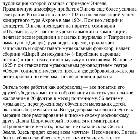
публикация которой совпала с приездом Энгеля.
Праздничную атмосферу прибытия Энгеля еще более усилила
эмиграция Розовского в апреле 1925 и ошеломляющий успех
концертного тура Ахрона в мае 1924. Помимо лекций и
концертов Энгель преподает на иврите в семинарии
«Шуламит», дает частные уроки гармонии и композиции,
печатает эссе и рецензии в газетах и журналах («Театрон ве-
омманут», «Давар»), руководит хорами, продолжает
записывать и обрабатывать музыкальный фольклор, издает
сборник «Ширей ам иехудиим» («Еврейские народные
песни») в трех томах, пишет музыку к спектаклям. В апреле
1925 г. он становится музыкальным руководителем театра
«Охел», социалистического проекта где добровольцы-актеры
репетировали по вечерам - после основной работы
Энгель тоже работал как доброволец — все попытки его
друзей убедить комитет по образования платить учительское
жалование в 20 фунтов в месяц почтенному, 56-летнему
музыканту, перегруженному обучением маленьких детей,
оказались безрезультатны. Всегда доброжелательный Энгель
выразил свое разочарование в письме своему московскому
другу Давид Шору, который готовился к иммиграции:
«Продолжайте мечтать, пока вы не оказались на Святой
Земле. Здесь придет конец всем мечтам». Несомненно, Энгель
был глубоко оскорблен тем, что значительная часть его