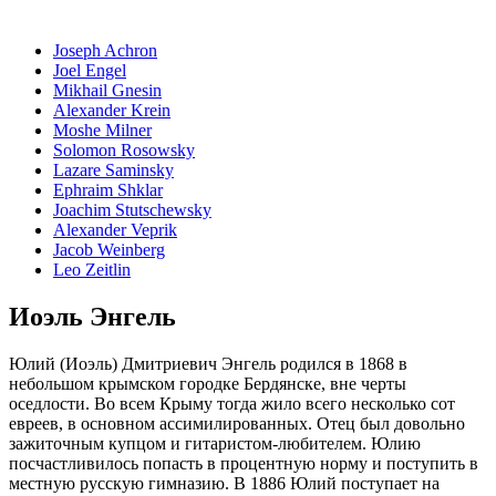
Joseph Achron
Joel Engel
Mikhail Gnesin
Alexander Krein
Moshe Milner
Solomon Rosowsky
Lazare Saminsky
Ephraim Shklar
Joachim Stutschewsky
Alexander Veprik
Jacob Weinberg
Leo Zeitlin
Иоэль Энгель
Юлий (Иоэль) Дмитриевич Энгель родился в 1868 в
небольшом крымском городке Бердянске, вне черты
оседлости. Во всем Крыму тогда жило всего несколько сот
евреев, в основном ассимилированных. Отец был довольно
зажиточным купцом и гитаристом-любителем. Юлию
посчастливилось попасть в процентную норму и поступить в
местную русскую гимназию. В 1886 Юлий поступает на