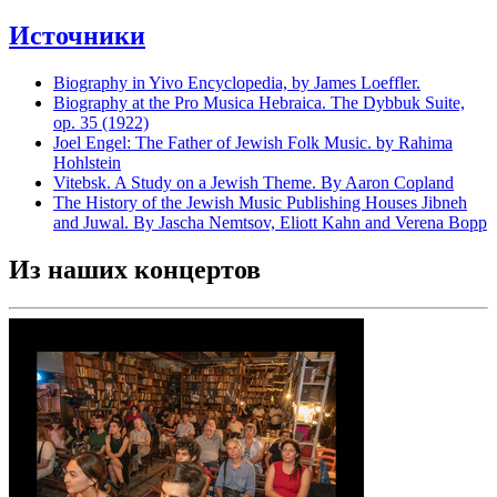
Источники
Biography in Yivo Encyclopedia, by James Loeffler.
Biography at the Pro Musica Hebraica. The Dybbuk Suite,
op. 35 (1922)
Joel Engel: The Father of Jewish Folk Music. by Rahima
Hohlstein
Vitebsk. A Study on a Jewish Theme. By Aaron Copland
The History of the Jewish Music Publishing Houses Jibneh
and Juwal. By Jascha Nemtsov, Eliott Kahn and Verena Bopp
Из наших концертов