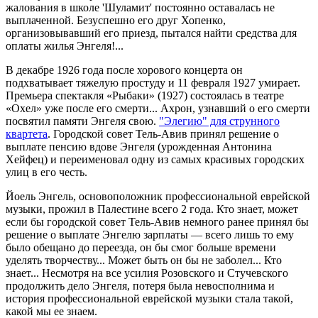
жалования в школе 'Шуламит' постоянно оставалась не
выплаченной. Безуспешно его друг Хопенко,
организовывавший его приезд, пытался найти средства для
оплаты жилья Энгеля!...
В декабре 1926 года после хорового концерта он
подхватывает тяжелую простуду и 11 февраля 1927 умирает.
Премьера спектакля «Рыбаки» (1927) состоялась в театре
«Охел» уже после его смерти... Ахрон, узнавший о его смерти
посвятил памяти Энгеля свою.
"Элегию" для струнного
квартета
. Городской совет Тель-Авив принял решение о
выплате пенсию вдове Энгеля (урожденная Антонина
Хейфец) и переименовал одну из самых красивых городских
улиц в его честь.
Йоель Энгель, основоположник профессиональной еврейской
музыки, прожил в Палестине всего 2 года. Кто знает, может
если бы городской совет Тель-Авив немного ранее принял бы
решение о выплате Энгелю зарплаты — всего лишь то ему
было обещано до переезда, он бы смог больше времени
уделять творчеству... Может быть он бы не заболел... Кто
знает... Несмотря на все усилия Розовского и Стучевского
продолжить дело Энгеля, потеря была невосполнима и
история профессиональной еврейской музыки стала такой,
какой мы ее знаем.