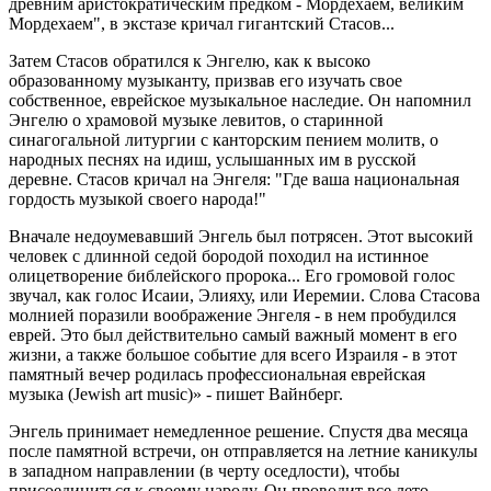
древним аристократическим предком - Мордехаем, великим
Мордехаем", в экстазе кричал гигантский Стасов...
Затем Стасов обратился к Энгелю, как к высоко
образованному музыканту, призвав его изучать свое
собственное, еврейское музыкальное наследие. Он напомнил
Энгелю о храмовой музыке левитов, о старинной
синагогальной литургии с канторским пением молитв, о
народных песнях на идиш, услышанных им в русской
деревне. Стасов кричал на Энгеля: "Где ваша национальная
гордость музыкой своего народа!"
Вначале недоумевавший Энгель был потрясен. Этот высокий
человек с длинной седой бородой походил на истинное
олицетворение библейского пророка... Его громовой голос
звучал, как голос Исаии, Элияху, или Иеремии. Слова Стасова
молнией поразили воображение Энгеля - в нем пробудился
еврей. Это был действительно самый важный момент в его
жизни, а также большое событие для всего Израиля - в этот
памятный вечер родилась профессиональная еврейская
музыка (
Jewish art music
)» - пишет Вайнберг.
Энгель принимает немедленное решение. Спустя два месяца
после памятной встречи, он отправляется на летние каникулы
в западном направлении (в черту оседлости), чтобы
присоединиться к своему народу. Он проводит все лето,