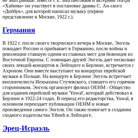
не знал раньше. Вместе с Е. Вахтанговым и актерами театра
«Хабима» он участвует в постановке драмы С. Ан-ского
«Диббук», для которой написал музыку (первое
представление в Москве, 1922 г.).
Германия
В 1922 г. после своего творческого вечера в Москве, Энгель
покидает Россию и прибывает в Германию, после войны и
революции ставшую одним из главных мест для беженцев из
Восточной Европы. С помощью друзей Энгель дает несколько
своих лекций-концертов в Лейпциге и Берлине, встречается с
Ахроном. Они вместе выступают на концертах еврейской
музыки в Польше. На концерте в Берлине Энгель встретчает
виолончелиста Иехоахина Стучевского, ставшего его горячим
сторонником. Энгель организует филиал ОЕНМ - Общество
для издания еврейской музыки 'Yuwal', который действовал в
Берлине в 1922-24 годах. В период его редакторства, Yuwal, в
основном переиздает публикации ОЕНМ и новые
произведения самого Энгеля. Он также помогает в создании
сходного издательства Yibneh в Лейпциге.
Эрец-Исраэль