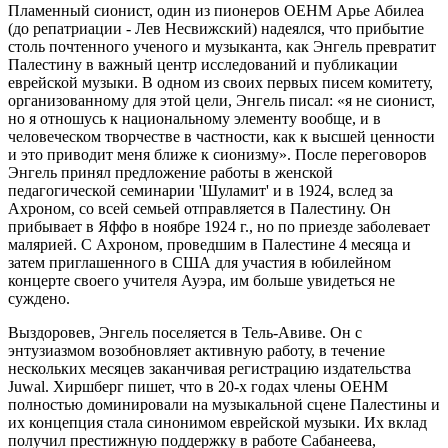
Пламенный сионист, один из пионеров ОЕНМ Арье Абилеа
(до репатриации - Лев Несвижский) надеялся, что прибытие
столь почтенного ученого и музыканта, как Энгель превратит
Палестину в важный центр исследований и публикации
еврейской музыки. В одном из своих первых писем комитету,
организованному для этой цели, Энгель писал: «я не сионист,
но я отношусь к национальному элементу вообще, и в
человеческом творчестве в частности, как к высшей ценности
и это приводит меня ближе к сионизму». После переговоров
Энгель принял предложение работы в женской
педагогической семинарии 'Шуламит' и в 1924, вслед за
Ахроном, со всей семьей отправляется в Палестину. Он
прибывает в Яффо в ноябре 1924 г., но по приезде заболевает
малярией. С Ахроном, проведшим в Палестине 4 месяца и
затем приглашенного в США для участия в юбилейном
концерте своего учителя Ауэра, им больше увидеться не
суждено.
Выздоровев, Энгель поселяется в Тель-Авиве. Он с
энтузиазмом возобновляет активную работу, в течение
нескольких месяцев заканчивая регистрацию издательства
Juwal. Хиршберг пишет, что в 20-х годах члены ОЕНМ
полностью доминировали на музыкальной сцене Палестины и
их концепция стала синонимом еврейской музыки. Их вклад
получил престижную поддержку в работе Сабанеева,