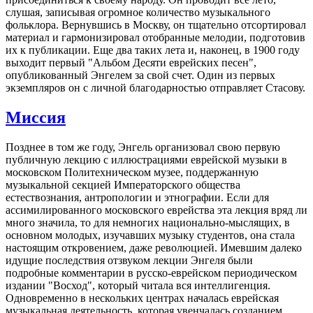
слушая, записывая огромное количество музыкального
фольклора. Вернувшись в Москву, он тщательно отсортировал
материал и гармонизировал отобранные мелодии, подготовив
их к публикации. Еще два таких лета и, наконец, в 1900 году
выходит первый "Альбом Десяти еврейских песен",
опубликованный Энгелем за свой счет. Один из первых
экземпляров он с личной благодарностью отправляет Стасову.
Миссия
Позднее в том же году, Энгель организовал свою первую
публичную лекцию с иллюстрациями еврейской музыки в
московском Политехническом музее, поддержанную
музыкальной секцией Императорского общества
естествознания, антропологии и этнографии. Если для
ассимилированного московского еврейства эта лекция вряд ли
много значила, то для немногих национально-мыслящих, в
основном молодых, изучавших музыку студентов, она стала
настоящим откровением, даже революцией. Имевшим далеко
идущие последствия отзвуком лекции Энгеля были
подробные комментарии в русско-еврейском периодическом
издании "Восход", который читала вся интеллигенция.
Одновременно в нескольких центрах началась еврейская
музыкальная деятельность, которая увенчалась созданием