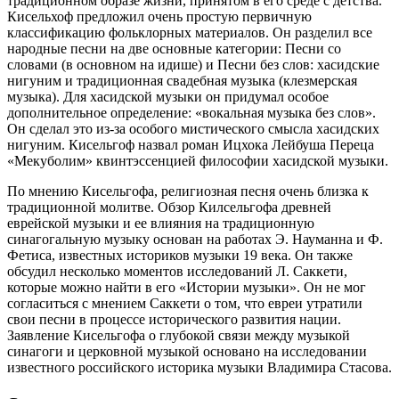
традиционном образе жизни, принятом в его среде с детства.
Кисельхоф предложил очень простую первичную
классификацию фольклорных материалов. Он разделил все
народные песни на две основные категории: Песни со
словами (в основном на идише) и Песни без слов: хасидские
нигуним и традиционная свадебная музыка (клезмерская
музыка). Для хасидской музыки он придумал особое
дополнительное определение: «вокальная музыка без слов».
Он сделал это из-за особого мистического смысла хасидских
нигуним. Кисельгоф назвал роман Ицхока Лейбуша Переца
«Мекуболим» квинтэссенцией философии хасидской музыки.
По мнению Кисельгофа, религиозная песня очень близка к
традиционной молитве. Обзор Килсельгофа древней
еврейской музыки и ее влияния на традиционную
синагогальную музыку основан на работах Э. Науманна и Ф.
Фетиса, известных историков музыки 19 века. Он также
обсудил несколько моментов исследований Л. Саккети,
которые можно найти в его «Истории музыки». Он не мог
согласиться с мнением Саккети о том, что евреи утратили
свои песни в процессе исторического развития нации.
Заявление Кисельгофа о глубокой связи между музыкой
синагоги и церковной музыкой основано на исследовании
известного российского историка музыки Владимира Стасова.