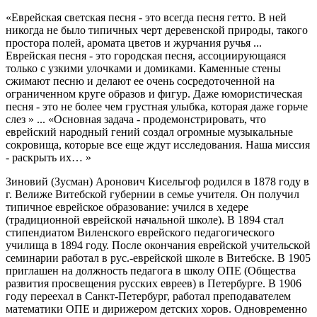
«Еврейская светская песня - это всегда песня гетто. В ней
никогда не было типичных черт деревенской природы, такого
простора полей, аромата цветов и журчания ручья ...
Еврейская песня - это городская песня, ассоциирующаяся
только с узкими улочками и домиками. Каменные стены
сжимают песню и делают ее очень сосредоточенной на
ограниченном круге образов и фигур. Даже юмористическая
песня - это не более чем грустная улыбка, которая даже горьче
слез » ... «Основная задача - продемонстрировать, что
еврейский народный гений создал огромные музыкальные
сокровища, которые все еще ждут исследования. Наша миссия
- раскрыть их… »
Зиновий (Зусман) Аронович Кисельгоф родился в 1878 году в
г. Велиже Витебской губернии в семье учителя. Он получил
типичное еврейское образование: учился в хедере
(традиционной еврейской начальной школе). В 1894 стал
стипендиатом Виленского еврейского педагогического
училища в 1894 году. После окончания еврейской учительской
семинарии работал в рус.-еврейской школе в Витебске. В 1905
приглашен на должность педагога в школу ОПЕ (Общества
развития просвещения русских евреев) в Петербурге. В 1906
году переехал в Санкт-Петербург, работал преподавателем
математики ОПЕ и дирижером детских хоров. Одновременно