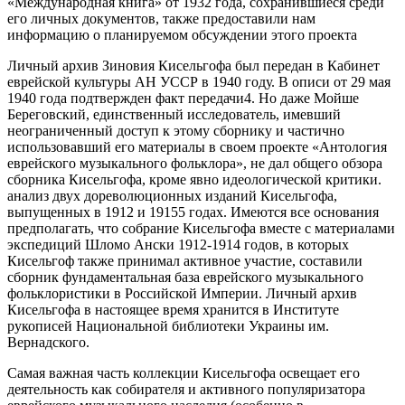
«Международная книга» от 1932 года, сохранившиеся среди
его личных документов, также предоставили нам
информацию о планируемом обсуждении этого проекта
Личный архив Зиновия Кисельгофа был передан в Кабинет
еврейской культуры АН УССР в 1940 году. В описи от 29 мая
1940 года подтвержден факт передачи4. Но даже Мойше
Береговский, единственный исследователь, имевший
неограниченный доступ к этому сборнику и частично
использовавший его материалы в своем проекте «Антология
еврейского музыкального фольклора», не дал общего обзора
сборника Кисельгофа, кроме явно идеологической критики.
анализ двух дореволюционных изданий Кисельгофа,
выпущенных в 1912 и 19155 годах. Имеются все основания
предполагать, что собрание Кисельгофа вместе с материалами
экспедиций Шломо Ански 1912-1914 годов, в которых
Кисельгоф также принимал активное участие, составили
сборник фундаментальная база еврейского музыкального
фольклористики в Российской Империи. Личный архив
Кисельгофа в настоящее время хранится в Институте
рукописей Национальной библиотеки Украины им.
Вернадского.
Самая важная часть коллекции Кисельгофа освещает его
деятельность как собирателя и активного популяризатора