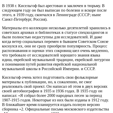
В 1938 г. Кисельгоф был арестован и заключен в тюрьму. В
следующем году он был выписан по болезни и вскоре после
этого, в 1939 году, скончался в Ленинграде (СССР; ныне
Санкт-Петербург, Россия).
Материалы его коллекции несколько десятилетий хранились в
советских архивах и библиотеках в статусе спецхолдингов и
были полностью недоступны для исследователей. И даже
когда ветер социальных перемен в бывшем Советском Союзе
коснулся их, они не сразу приобрели популярность. Процесс
распознавания и оценки этих сокровищ шел очень медленно,
что требовало от исследователей хорошего знания языка
идиш, еврейской музыкальной традиции, еврейской литургии
и понимания путей развития еврейской национальной
музыкальной школы в Российской Империи. и СССР.
Кисельгоф очень хотел подготовить свои фольклорные
материалы к публикации, но, к сожалению, не смог
реализовать свой проект. Он написал об этом в двух версиях
своей автобиографии в 1935 и 1936 годах. В 1935 году он
написал: «Я собрал более 2000 народных песен за период
1907-1915 годов. Некоторые из них были изданы в 1912 году.
В ближайшее время планируется издать полную версию
сборника »2. Официальные письма московского издательства