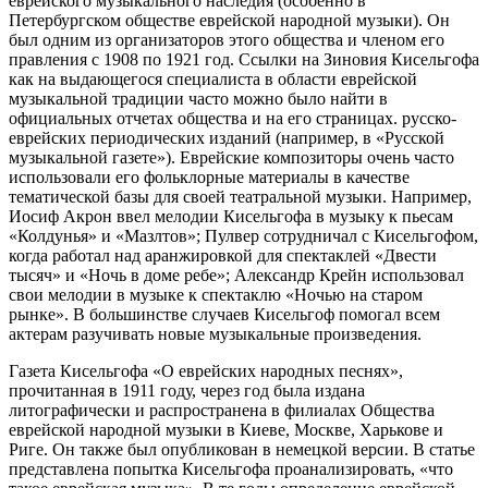
еврейского музыкального наследия (особенно в
Петербургском обществе еврейской народной музыки). Он
был одним из организаторов этого общества и членом его
правления с 1908 по 1921 год. Ссылки на Зиновия Кисельгофа
как на выдающегося специалиста в области еврейской
музыкальной традиции часто можно было найти в
официальных отчетах общества и на его страницах. русско-
еврейских периодических изданий (например, в «Русской
музыкальной газете»). Еврейские композиторы очень часто
использовали его фольклорные материалы в качестве
тематической базы для своей театральной музыки. Например,
Иосиф Акрон ввел мелодии Кисельгофа в музыку к пьесам
«Колдунья» и «Мазлтов»; Пулвер сотрудничал с Кисельгофом,
когда работал над аранжировкой для спектаклей «Двести
тысяч» и «Ночь в доме ребе»; Александр Крейн использовал
свои мелодии в музыке к спектаклю «Ночью на старом
рынке». В большинстве случаев Кисельгоф помогал всем
актерам разучивать новые музыкальные произведения.
Газета Кисельгофа «О еврейских народных песнях»,
прочитанная в 1911 году, через год была издана
литографически и распространена в филиалах Общества
еврейской народной музыки в Киеве, Москве, Харькове и
Риге. Он также был опубликован в немецкой версии. В статье
представлена попытка Кисельгофа проанализировать, «что