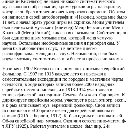
Зиновий Кисельгоф не имел никакого систематического
музыкального образования, кроме уроков игры на скрипке,
которые он брал в течение очень короткого времени. Об этом
он написал в своей автобиографии: «Наконец, когда мне было
11 лет, я начал брать уроки игры на скрипке. Моим учителем
был велижский музыкант (клезмер) Меир Берсон, или Меир
Красный (Меир Рижий), как его все называли. Собственно, он
был единственным музыкантом, который меня чему-то
научил. Остальные необходимые знания я приобрел сам. У
меня был абсолютный слух, и в детстве я легко
расшифровывал мелодии на слух. Несомненно, если бы я
изучал музыку систематически, я бы стал профессионалом ».
Начиная с 1902 Кисельгоф планомерно записывал еврейский
фольклор. С 1907 по 1915 каждое лето он выезжал в
самостоятельные экспедиции по городам и местечкам черты
оседлости, в ходе которых записал более 2000 народных
еврейских песен и напевов, а в 1913-1914 участвовал в
этнографической экспедиции Семена Ан-ского. Одноврем. К.
дирижирует еврейским хором, участвует в разл. этногр. эксп.,
в к-рых записывает муз. еврейский фольклор. Свои записи
использовал в «Сборнике песен для еврейской школы и
семьи» (СПб. – Берлин, 1912). К. был одним из основателей
Об-ва еврейской нар. музыки. Окончил естественно-матем. ф-
т ЛГУ (1925). Работал учителем в школе, был дир. 2-й