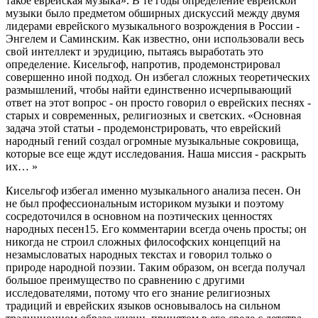
такое еврейская музыка». В те годы определение еврейской
музыки было предметом обширных дискуссий между двумя
лидерами еврейского музыкального возрождения в России -
Энгелем и Саминским. Как известно, они использовали весь
свой интеллект и эрудицию, пытаясь выработать это
определение. Кисельгоф, напротив, продемонстрировал
совершенно иной подход. Он избегал сложных теоретических
размышлений, чтобы найти единственно исчерпывающий
ответ на этот вопрос - он просто говорил о еврейских песнях -
старых и современных, религиозных и светских. «Основная
задача этой статьи - продемонстрировать, что еврейский
народный гений создал огромные музыкальные сокровища,
которые все еще ждут исследования. Наша миссия - раскрыть
их… »
Кисельгоф избегал именно музыкального анализа песен. Он
не был профессиональным историком музыки и поэтому
сосредоточился в основном на поэтических ценностях
народных песен15. Его комментарии всегда очень просты; он
никогда не строил сложных философских концепций на
незамысловатых народных текстах и говорил только о
природе народной поэзии. Таким образом, он всегда получал
большое преимущество по сравнению с другими
исследователями, потому что его знание религиозных
традиций и еврейских языков основывалось на сильном