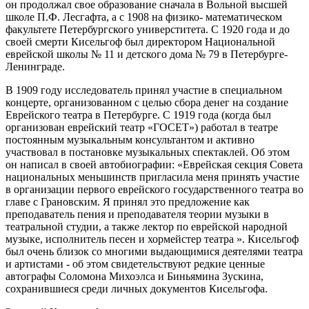
он продолжал свое образование сначала в Вольной высшей
школе П.Ф. Лесгафта, а с 1908 на физико- математическом
факультете Петербургского универститета. С 1920 года и до
своей смерти Кисельгоф был директором Национальной
еврейской школы № 11 и детского дома № 79 в Петербурге-
Ленинграде.
В 1909 году исследователь принял участие в специальном
концерте, организованном с целью сбора денег на создание
Еврейского театра в Петербурге. С 1919 года (когда был
организован еврейский театр «ГОСЕТ») работал в театре
постоянным музыкальным консультантом и активно
участвовал в постановке музыкальных спектаклей. Об этом
он написал в своей автобиографии: «Еврейская секция Совета
национальных меньшинств пригласила меня принять участие
в организации первого еврейского государственного театра во
главе с Грановским. Я принял это предложение как
преподаватель пения и преподавателя теории музыки в
театральной студии, а также лектор по еврейской народной
музыке, исполнитель песен и хормейстер театра ». Кисельгоф
был очень близок со многими выдающимися деятелями театра
и артистами - об этом свидетельствуют редкие ценные
автографы Соломона Михоэлса и Биньямина Зускина,
сохранившиеся среди личных документов Кисельгофа.