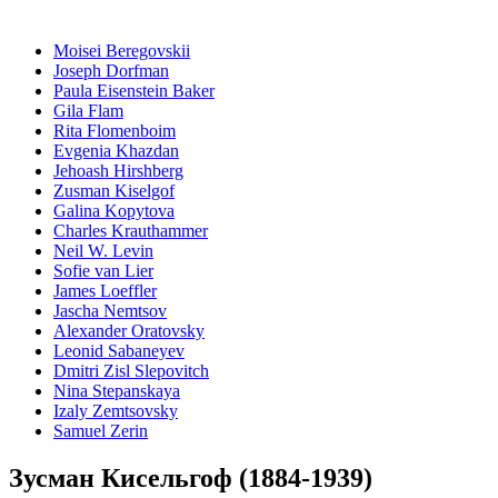
Moisei Beregovskii
Joseph Dorfman
Paula Eisenstein Baker
Gila Flam
Rita Flomenboim
Evgenia Khazdan
Jehoash Hirshberg
Zusman Kiselgof
Galina Kopytova
Charles Krauthammer
Neil W. Levin
Sofie van Lier
James Loeffler
Jascha Nemtsov
Alexander Oratovsky
Leonid Sabaneyev
Dmitri Zisl Slepovitch
Nina Stepanskaya
Izaly Zemtsovsky
Samuel Zerin
Зусман Кисельгоф (1884-1939)