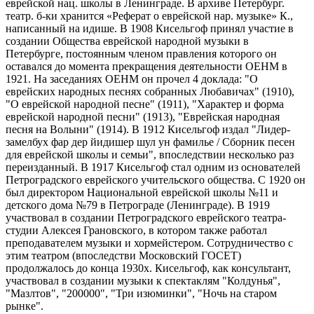
еврейской нац. школы в Ленинграде. В архиве Петербург.
театр. б-ки хранится «Реферат о еврейской нар. музыке» К.,
написанный на идише. В 1908 Кисельгоф принял участие в
создании Общества еврейской народной музыки в
Петербурге, постоянным членом правления которого он
оставался до момента прекращения деятельности ОЕНМ в
1921. На заседаниях ОЕНМ он прочел 4 доклада: "О
еврейских народных песнях собранных Любавичах" (1910),
"О еврейской народной песне" (1911), "Характер и форма
еврейской народной песни" (1913), "Еврейская народная
песня на Волыни" (1914). В 1912 Кисельгоф издал "Лидер-
замелбух фар дер йидишер шул ун фамилье / Сборник песен
для еврейской школы и семьи", впоследствии несколько раз
переизданный. В 1917 Кисельгоф стал одним из основателей
Петроградского еврейского учительского общества. С 1920 он
был директором Национальной еврейской школы №11 и
детского дома №79 в Петрограде (Ленинграде). В 1919
участвовал в создании Петроградского еврейского театра-
студии Алексея Грановского, в котором также работал
преподавателем музыки и хормейстером. Сотрудничество с
этим театром (впоследстви Московский ГОСЕТ)
продолжалось до конца 1930х. Кисельгоф, как консультант,
участвовал в создании музыки к спектаклям "Колдунья",
"Мазлтов", "200000", "Три изюминки", "Ночь на старом
рынке".