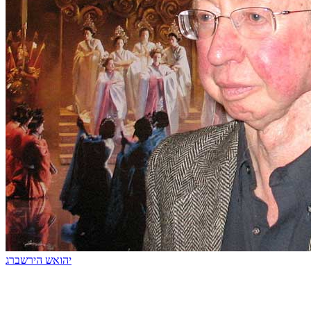
יהואש הירשברג