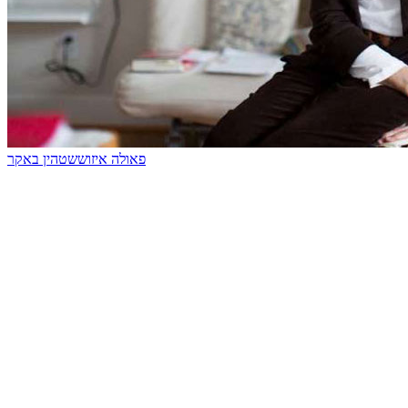
פאולה איזוששטהין באקר