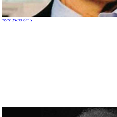
צ'רלס קראוטהאמר