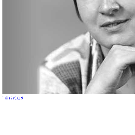
אבגניה חזדן