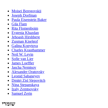
Moisei Beregovskii
Joseph Dorfman
Paula Eisenstein Baker
Gila Flam
Rita Flomenboim
Evgenia Khazdan
Jehoash Hirshberg
Zusman Kiselgof
Galina Kopytova
Charles Krauthammer
Neil W. Levin
Sofie van Lier
James Loeffler
Jascha Nemtsov
Alexander Oratovsky
Leonid Sabaneyev
Dmitri Zisl Slepovitch
Nina Stepanskaya
Izaly Zemtsovsky
Samuel Zerin
שומרי