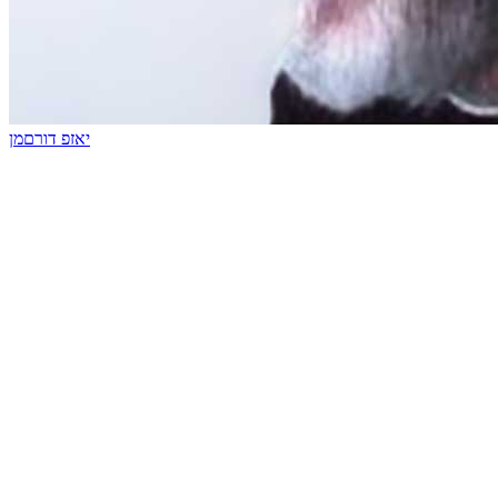
יאזפ דורםמן