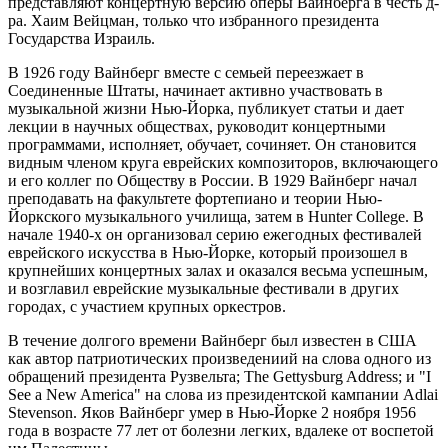
представляют концертную версию оперы Вайнберга в честь д-
ра. Хаим Вейцман, только что избранного президента
Государства Израиль.
В 1926 году Вайнберг вместе с семьей переезжает в
Соединенные Штаты, начинает активно участвовать в
музыкальной жизни Нью-Йорка, публикует статьи и дает
лекции в научных обществах, руководит концертными
программами, исполняет, обучает, сочиняет. Он становится
видным членом круга еврейских композиторов, включающего
и его коллег по Обществу в России. В 1929 Вайнберг начал
преподавать на факультете фортепиано и теории Нью-
Йоркского музыкального училища, затем в Hunter College. В
начале 1940-х он организовал серию ежегодных фестивалей
еврейского искусства в Нью-Йорке, который произошел в
крупнейших концертных залах и оказался весьма успешным,
и возглавил еврейские музыкальные фестивали в других
городах, с участием крупных оркестров.
В течение долгого времени Вайнберг был известен в США
как автор патриотических произведениий на слова одного из
обращений президента Рузвельта; The Gettysburg Address; и "I
See a New America" на слова из президентской кампании Adlai
Stevenson. Яков Вайнберг умер в Нью-Йорке 2 ноября 1956
года в возрасте 77 лет от болезни легких, вдалеке от воспетой