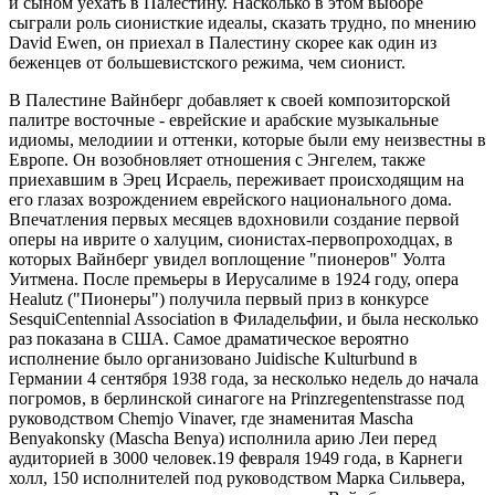
и сыном уехать в Палестину. Насколько в этом выборе
сыграли роль сионисткие идеалы, сказать трудно, по мнению
David Ewen, он приехал в Палестину скорее как один из
беженцев от большевистского режима, чем сионист.
В Палестине Вайнберг добавляет к своей композиторской
палитре восточные - еврейские и арабские музыкальные
идиомы, мелодиии и оттенки, которые были ему неизвестны в
Европе. Он возобновляет отношения с Энгелем, также
приехавшим в Эрец Исраель, переживает происходящим на
его глазах возрождением еврейского национального дома.
Впечатления первых месяцев вдохновили создание первой
оперы на иврите о халуцим, сионистах-первопроходцах, в
которых Вайнберг увидел воплощение "пионеров" Уолта
Уитмена. После премьеры в Иерусалиме в 1924 году, опера
Healutz ("Пионеры") получила первый приз в конкурсе
SesquiCentennial Association в Филадельфии, и была несколько
раз показана в США. Самое драматическое вероятно
исполнение было организовано Juidische Kulturbund в
Германии 4 сентября 1938 года, за несколько недель до начала
погромов, в берлинской синагоге на Prinzregentenstrasse под
руководством Chemjo Vinaver, где знаменитая Mascha
Benyakonsky (Mascha Benya) исполнила арию Леи перед
аудиторией в 3000 человек.19 февраля 1949 года, в Карнеги
холл, 150 исполнителей под руководством Марка Сильвера,