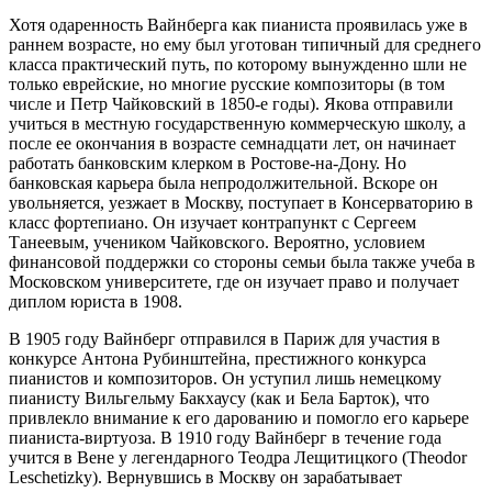
Хотя одаренность Вайнберга как пианиста проявилась уже в
раннем возрасте, но ему был уготован типичный для среднего
класса практический путь, по которому вынужденно шли не
только еврейские, но многие русские композиторы (в том
числе и Петр Чайковский в 1850-е годы). Якова отправили
учиться в местную государственную коммерческую школу, а
после ее окончания в возрасте семнадцати лет, он начинает
работать банковским клерком в Ростове-на-Дону. Но
банковская карьера была непродолжительной. Вскоре он
увольняется, уезжает в Москву, поступает в Консерваторию в
класс фортепиано. Он изучает контрапункт с Сергеем
Танеевым, учеником Чайковского. Вероятно, условием
финансовой поддержки со стороны семьи была также учеба в
Московском университете, где он изучает право и получает
диплом юриста в 1908.
В 1905 году Вайнберг отправился в Париж для участия в
конкурсе Антона Рубинштейна, престижного конкурса
пианистов и композиторов. Он уступил лишь немецкому
пианисту Вильгельму Бакхаусу (как и Бела Барток), что
привлекло внимание к его дарованию и помогло его карьере
пианиста-виртуоза. В 1910 году Вайнберг в течение года
учится в Вене у легендарного Теодра Лещитицкого (Theodor
Leschetizky). Вернувшись в Москву он зарабатывает