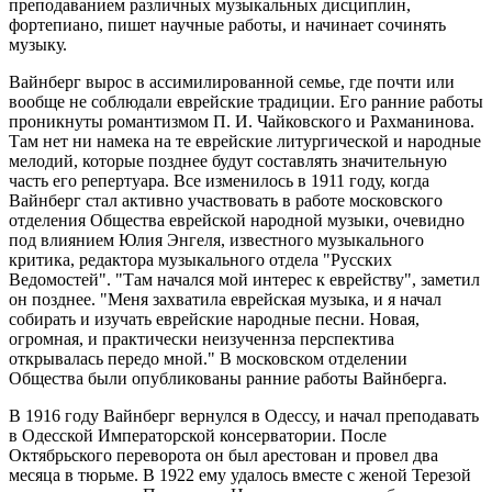
преподаванием различных музыкальных дисциплин,
фортепиано, пишет научные работы, и начинает сочинять
музыку.
Вайнберг вырос в ассимилированной семье, где почти или
вообще не соблюдали еврейские традиции. Его ранние работы
проникнуты романтизмом П. И. Чайковского и Рахманинова.
Там нет ни намека на те еврейские литургической и народные
мелодий, которые позднее будут составлять значительную
часть его репертуара. Все изменилось в 1911 году, когда
Вайнберг стал активно участвовать в работе московского
отделения Общества еврейской народной музыки, очевидно
под влиянием Юлия Энгеля, известного музыкального
критика, редактора музыкального отдела "Русских
Ведомостей". "Там начался мой интерес к еврейству", заметил
он позднее. "Меня захватила еврейская музыка, и я начал
собирать и изучать еврейские народные песни. Новая,
огромная, и практически неизученнза перспектива
открывалась передо мной." В московском отделении
Общества были опубликованы ранние работы Вайнберга.
В 1916 году Вайнберг вернулся в Одессу, и начал преподавать
в Одесской Императорской консерватории. После
Октябрьского переворота он был арестован и провел два
месяца в тюрьме. В 1922 ему удалось вместе с женой Терезой