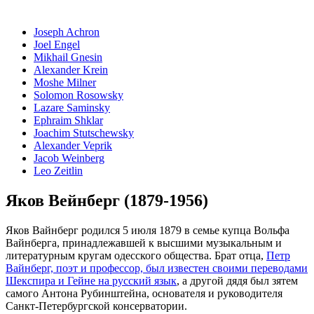
Joseph Achron
Joel Engel
Mikhail Gnesin
Alexander Krein
Moshe Milner
Solomon Rosowsky
Lazare Saminsky
Ephraim Shklar
Joachim Stutschewsky
Alexander Veprik
Jacob Weinberg
Leo Zeitlin
Яков Вейнберг (1879-1956)
Яков Вайнберг родился 5 июля 1879 в семье купца Вольфа
Вайнберга, принадлежавшей к высшими музыкальным и
литературным кругам одесского общества. Брат отца,
Петр
Вайнберг, поэт и профессор, был известен своими переводами
Шекспира и Гейне на русский язык
, а другой дядя был зятем
самого Антона Рубинштейна, основателя и руководителя
Санкт-Петербургской консерватории.