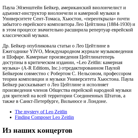
Паула Эйзенштейн Бейкер, американский виолончелист и
адъюнкт-инструктор виолончели и камерной музыки в
Университете Сент-Томаса, Хьюстон, «переоткрыла» почти
забытого еврейского композитора Лео Цeйтлина (1884-1930) и
в этом процессе значительно расширила репертуар еврейской
классической музыки.
Др. Бейкер опубликовалa статьи о Лео Цейтлине в
Ежегоднике YIVO, Международном журнале музыковедения
и Шофаре. Камерные произведения Цeйтлинатеперь
доступны в критическом издании, «Leo Zeitlin: камерная
музыка» (A-R Editions, Inc.) отредактированном Паулой
Бейкером совместно с Робертом С. Нельсоном, профессором
теории композиции и музыки Университета Хьюстона. Паула
Бейкер рассказывает о Лео Цейтлине и исполняет
произведения членов Общества еврейской народной музыки
для зрителей на всей территории Соединенных Штатов, а
также в Санкт-Петербурге, Вильнюсе и Лондоне.
The mystery of Leo Zeitlin
Finding Composer Leo Zeitlin
Из наших концертов