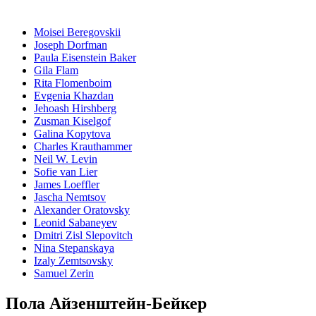
Moisei Beregovskii
Joseph Dorfman
Paula Eisenstein Baker
Gila Flam
Rita Flomenboim
Evgenia Khazdan
Jehoash Hirshberg
Zusman Kiselgof
Galina Kopytova
Charles Krauthammer
Neil W. Levin
Sofie van Lier
James Loeffler
Jascha Nemtsov
Alexander Oratovsky
Leonid Sabaneyev
Dmitri Zisl Slepovitch
Nina Stepanskaya
Izaly Zemtsovsky
Samuel Zerin
Пола Айзенштейн-Бейкер